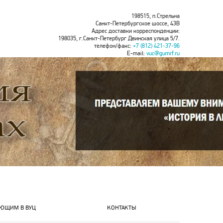
198515, п.Стрельна
Санкт-Петербургское шоссе, 43В
Адрес доставки корреспонденции:
198035, г.Санкт-Петербург Двинская улица 5/7.
телефон/факс:
+7 (812) 421-37-96
E-mail:
vuc@gumrf.ru
ЮЩИМ В ВУЦ
КОНТАКТЫ