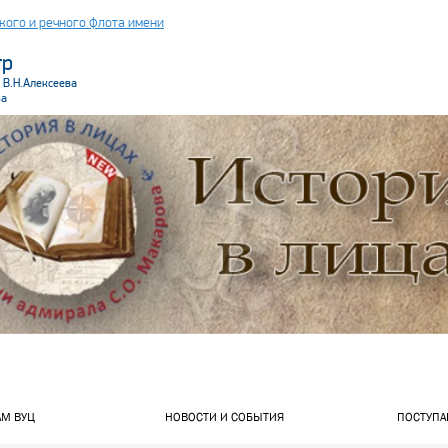
кого и речного флота имени
тр
 В.Н.Алексеева
ва
.header_wrapper
АМ ВУЦ
НОВОСТИ И СОБЫТИЯ
ПОСТУПА