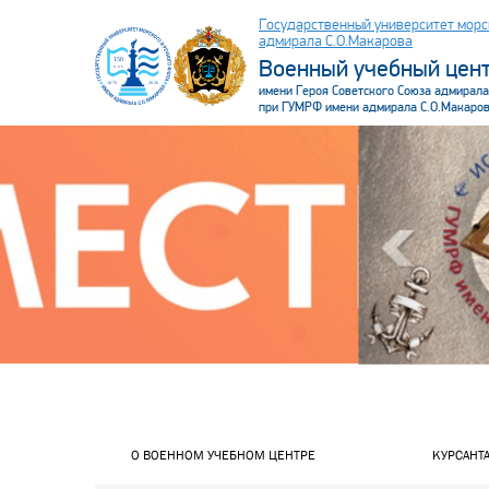
Государственный университет морс
адмирала С.О.Макарова
Военный учебный цен
имени Героя Советского Союза адмирала
при ГУМРФ имени адмирала С.О.Макаро
.header
О ВОЕННОМ УЧЕБНОМ ЦЕНТРЕ
КУРСАНТ