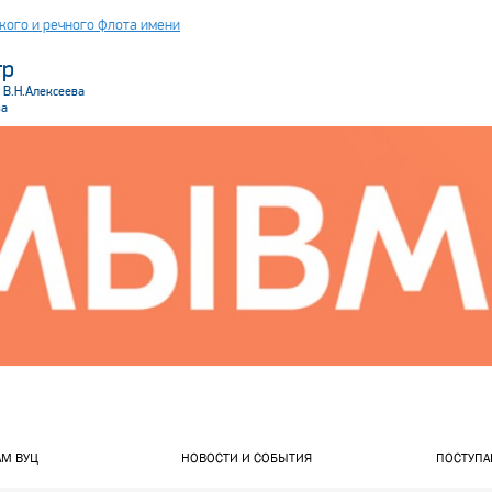
кого и речного флота имени
тр
 В.Н.Алексеева
ва
.header_wrapper
АМ ВУЦ
НОВОСТИ И СОБЫТИЯ
ПОСТУПА