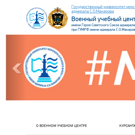
Государственный университет морс
адмирала С.О.Макарова
Военный учебный цен
имени Героя Советского Союза адмирала
при ГУМРФ имени адмирала С.О.Макаро
.header
О ВОЕННОМ УЧЕБНОМ ЦЕНТРЕ
КУРСАНТ